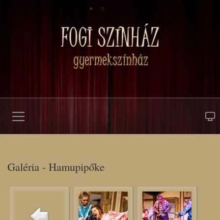
Galéria - Hamupipőke