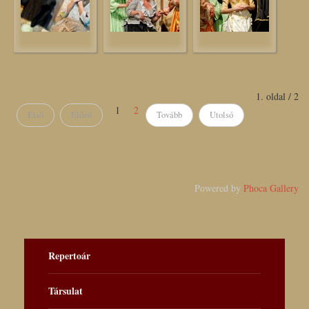
1. oldal / 2
1
2
Első
Előző
Tovább
Utolsó
Powered by
Phoca Gallery
Repertoár
Társulat