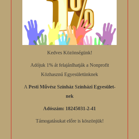
Kedves Közönségünk!
Adójuk 1% át felajánlhatják a Nonprofit
Közhasznú Egyesületünknek
A
Pesti Művész Színház Színházi Egyesület-
nek
Adószám: 18245031-2-41
Támogatásukat előre is köszönjük!