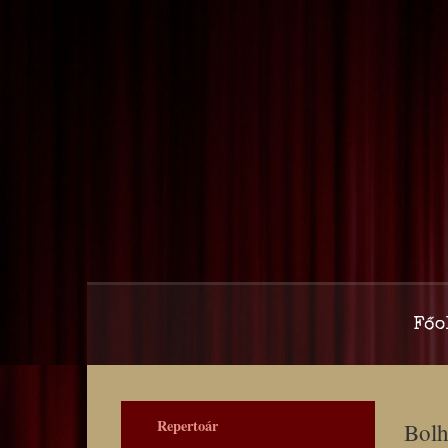
Főo
Repertoár
Bolh