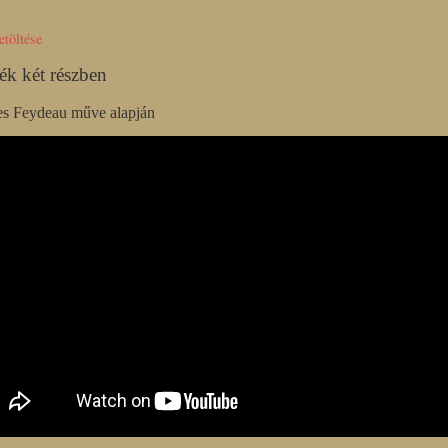
etöltése
ték két részben
s Feydeau műve alapján