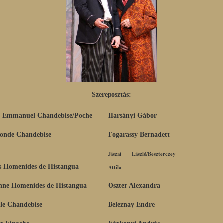
Szereposztás:
r Emmanuel Chandebise/Poche
Harsányi Gábor
onde Chandebise
Fogarassy Bernadett
Jászai László/Beszterczey
s Homenides de Histangua
Attila
nne Homenides de Histangua
Oszter Alexandra
le Chandebise
Beleznay Endre
r Finache
Várkonyi András