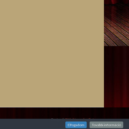
Design ©
Webshine webműhely
Elfogadom
További információ