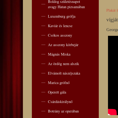
Boldog születésnapot
avagy Hatan pizsamában
Plakát l
Luxemburg grófja
vígjá
Kaviár és lencse
George
Csókos asszony
Az asszony körbejár
Mágnás Miska
Az ördög nem alszik
Elvámolt nászéjszaka
Marica grófnő
Operett gála
Csárdáskirálynő
Botrány az operában