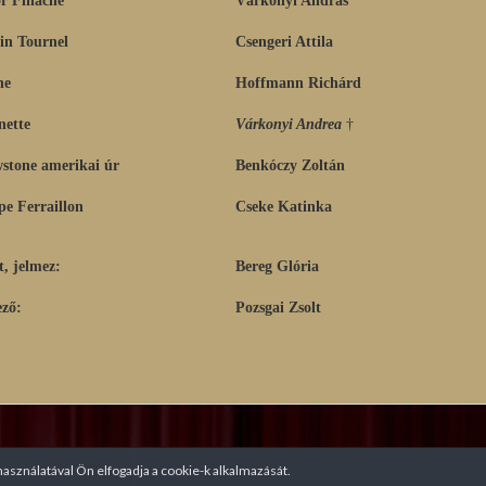
n Tournel
Csengeri Attila
ne
Hoffmann Richárd
nette
Várkonyi Andrea
†
wstone amerikai úr
Benkóczy Zoltán
e Ferraillon
Cseke Katinka
t, jelmez:
Bereg Glória
ző:
Pozsgai Zsolt
asználatával Ön elfogadja a cookie-k alkalmazását.