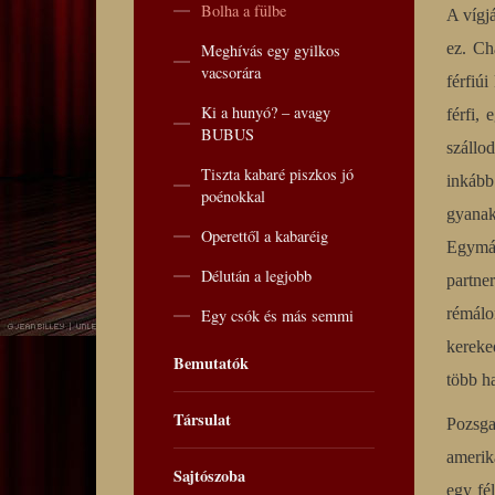
Bolha a fülbe
A vígj
ez. Ch
Meghívás egy gyilkos
vacsorára
férfiúi
Ki a hunyó? – avagy
férfi,
BUBUS
szállo
Tiszta kabaré piszkos jó
inkább
poénokkal
gyanakv
Operettől a kabaréig
Egymás
Délután a legjobb
partne
rémálo
Egy csók és más semmi
kereke
Bemutatók
több h
Társulat
Pozsga
amerik
Sajtószoba
egy fé