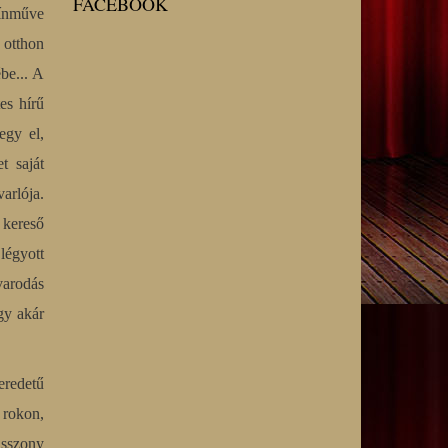
FACEBOOK
zínműve
 otthon
ébe... A
es hírű
egy el,
t saját
varlója.
 kereső
légyott
varodás
gy akár
eredetű
 rokon,
asszony