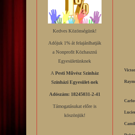
Kedves Közönségünk!
Adójuk 1% át felajánlhatják
a Nonprofit Közhasznú
Egyesületünknek
Victo
A
Pesti Művész Színház
Raym
Színházi Egyesület-nek
Adószám: 18245031-2-41
Carlo
Támogatásukat előre is
Lucie
köszönjük!
Camil
Dokto