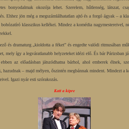
etes bonyodalmak okozója lehet. Szerelem, hűtlenség, látszat, cs
rtés. Ehhez jön még a megszámlálhatatlan ajtó és a forgó ágyak – a kla
a bohózatíró klasszikus kellékei. Mindez a komédia nagymestereivel, n
ekkel.
ező és dramaturg „kioldotta a féket” és engedte valódi ritmusában mű
et, mely így a legváratlanabb helyzeteket idézi elő. És bár Párizsban já
ebben az előadásban játszódhatna bárhol, ahol emberek élnek, sze
k, hazudnak – majd mélyen, őszintén megbánnak mindent. Mindezt a 
ivel. Igazi nyár esti szórakozás.
Katt a képre