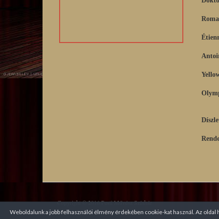
Romai
Étien
Antoi
Yello
Olymp
Díszle
Rende
Copyright © 2016 Pesti Művész Színház
Weboldalunk a jobb felhasználói élmény érdekében cookie-kat használ. Az oldal h