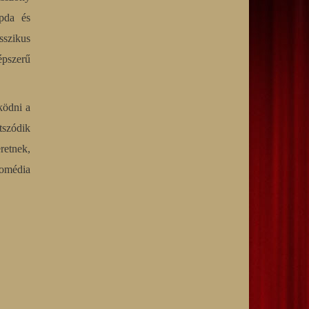
apda és
sszikus
épszerű
ködni a
tszódik
retnek,
komédia