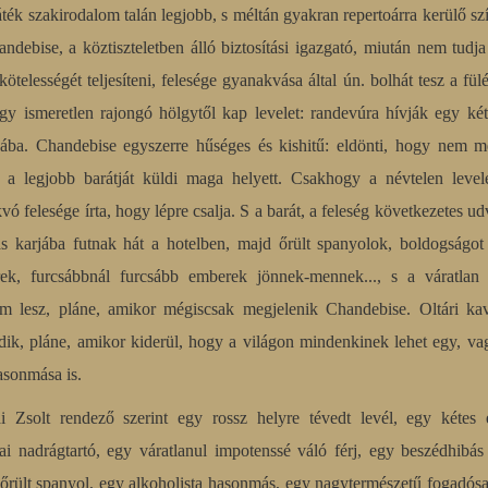
áték szakirodalom talán legjobb, s méltán gyakran repertoárra kerülő s
andebise, a köztiszteletben álló biztosítási igazgató, miután nem tudja
 kötelességét teljesíteni, felesége gyanakvása által ún. bolhát tesz a fül
 egy ismeretlen rajongó hölgytől kap levelet: randevúra hívják egy két
dába. Chandebise egyszerre hűséges és kishitű: eldönti, hogy nem m
 a legjobb barátját küldi maga helyett. Csakhogy a névtelen levele
ó felesége írta, hogy lépre csalja. S a barát, a feleség következetes ud
 karjába futnak hát a hotelben, majd őrült spanyolok, boldogságot
rek, furcsábbnál furcsább emberek jönnek-mennek..., s a váratlan 
m lesz, pláne, amikor mégiscsak megjelenik Chandebise. Oltári ka
dik, pláne, amikor kiderül, hogy a világon mindenkinek lehet egy, va
asonmása is.
i Zsolt rendező szerint egy rossz helyre tévedt levél, egy kétes 
ai nadrágtartó, egy váratlanul impotenssé váló férj, egy beszédhibás
lőrült spanyol, egy alkoholista hasonmás, egy nagytermészetű fogadós