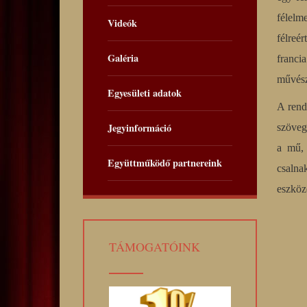
félelm
Videók
félreé
Galéria
franci
művész
Egyesületi adatok
A rend
Jegyinformáció
szöveg
a mű, 
Együttműködő partnereink
csalna
eszköze
TÁMOGATÓINK