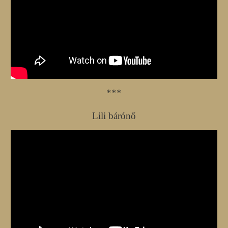
***
Lili bárónő