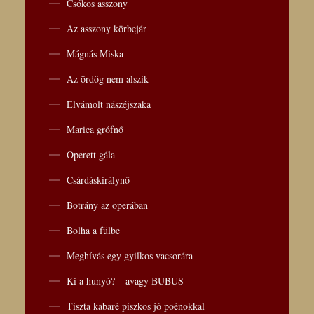
Csókos asszony
Az asszony körbejár
Mágnás Miska
Az ördög nem alszik
Elvámolt nászéjszaka
Marica grófnő
Operett gála
Csárdáskirálynő
Botrány az operában
Bolha a fülbe
Meghívás egy gyilkos vacsorára
Ki a hunyó? – avagy BUBUS
Tiszta kabaré piszkos jó poénokkal