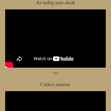
Az ördög nem alszik
***
Csókos asszony