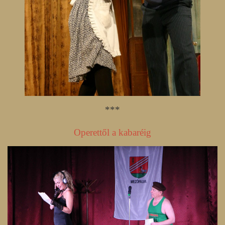
***
Operettől a kabaréig