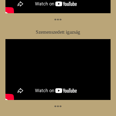
***
Szemenszedett igazság
***