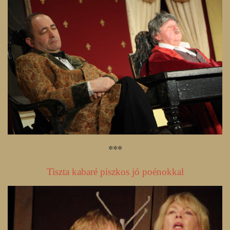
***
Tiszta kabaré piszkos jó poénokkal