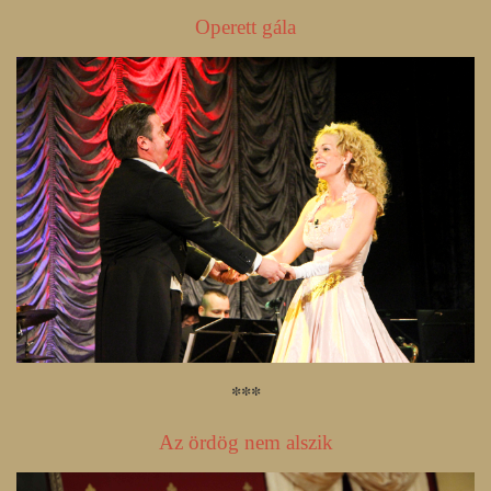
Operett gála
***
Az ördög nem alszik