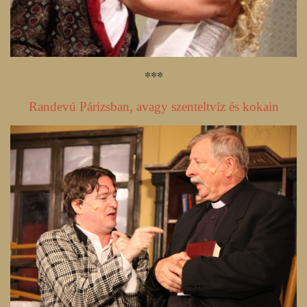
***
Randevú Párizsban, avagy szenteltvíz és kokain