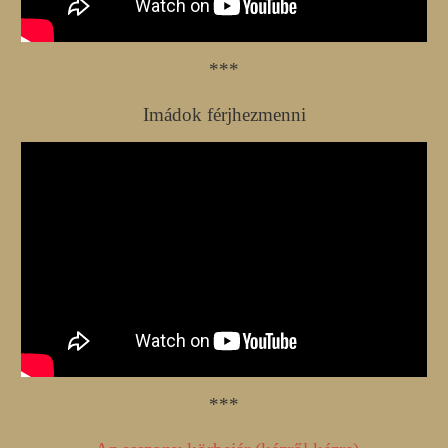
***
Imádok férjhezmenni
***