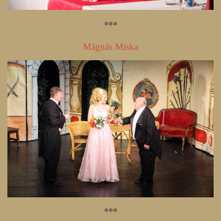
***
Mágnás Miska
***