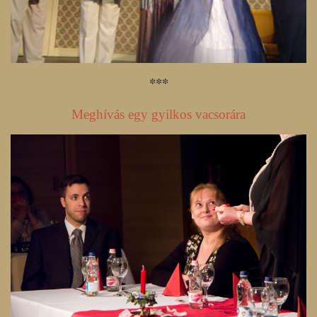
***
Meghívás egy gyilkos vacsorára