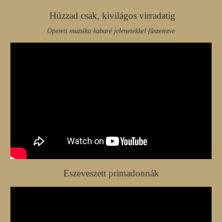
Húzzad csak, kivilágos virradatig
Operett muzsika kabaré jelenetekkel fűszerezve
Eszeveszett primadonnák