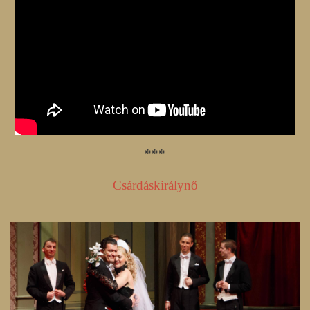
***
Csárdáskirálynő