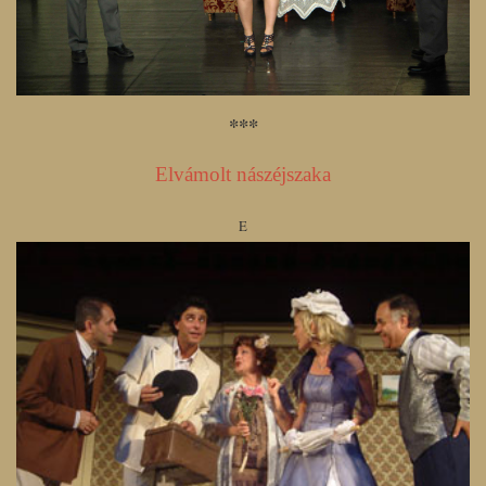
***
Elvámolt nászéjszaka
E