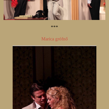
***
Marica grófnő