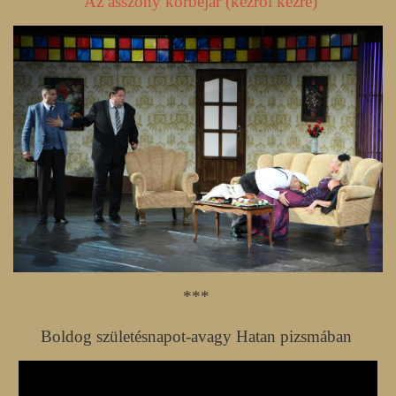
Az asszony körbejár (kézről kézre)
***
Boldog születésnapot-avagy Hatan pizsmában